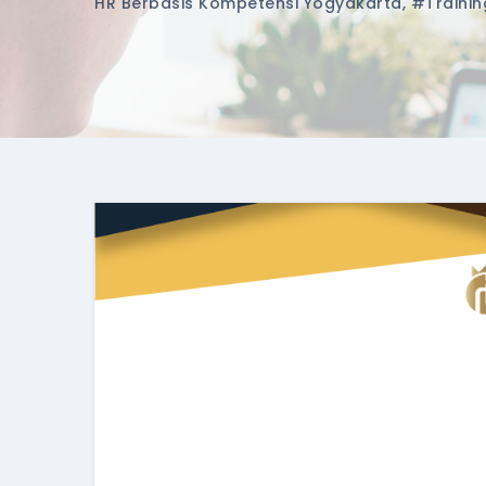
HR Berbasis Kompetensi Yogyakarta
,
#traini