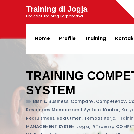
Training di Jogja
Provider Training Terpercaya
Home
Profile
Training
Kontak
TRAINING COMP
SYSTEM
Bisnis
,
Business
,
Company
,
Competency
,
C
Resources Management System
,
Kantor
,
Kary
Recruitment
,
Rekrutmen
,
Tempat Kerja
,
Traini
MANAGEMENT SYSTEM Jogja
,
#training COMPE