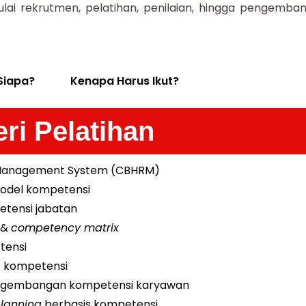
ulai rekrutmen, pelatihan, penilaian, hingga pengemba
Siapa?
Kenapa Harus Ikut?
ri Pelatihan
Management System (CBHRM)
odel kompetensi
etensi jabatan
&
competency matrix
tensi
s kompetensi
ngembangan kompetensi karyawan
planning
berbasis kompetensi