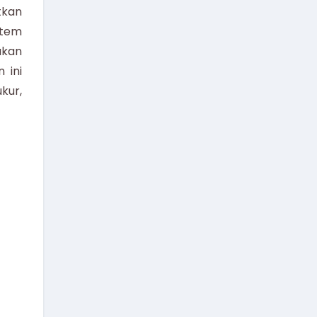
tkan
stem
akan
 ini
kur,