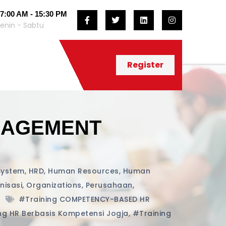
7:00 AM - 15:30 PM
enin - Sabtu
Register
NAGEMENT
System
,
HRD
,
Human Resources
,
Human
nisasi
,
Organizations
,
Perusahaan
,
6
#training COMPETENCY-BASED HR
ng HR Berbasis Kompetensi Jogja
,
#training