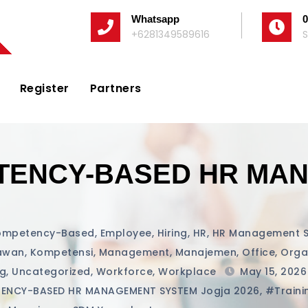
Whatsapp
0
+6281349589616
S
Register
Partners
ETENCY-BASED HR MA
ompetency-Based
,
Employee
,
Hiring
,
HR
,
HR Management 
awan
,
Kompetensi
,
Management
,
Manajemen
,
Office
,
Orga
ng
,
Uncategorized
,
Workforce
,
Workplace
May 15, 202
TENCY-BASED HR MANAGEMENT SYSTEM Jogja 2026
,
#traini