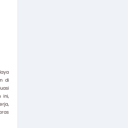
daya
n di
uasi
ini,
rja,
aras