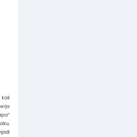
kali
erja
apa”
aku,
jadi