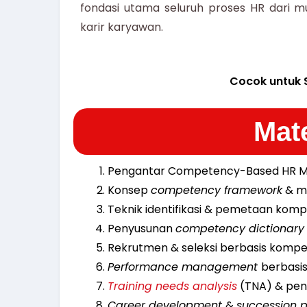
fondasi utama seluruh proses HR dari m
karir karyawan.
Cocok untuk 
Mate
Pengantar Competency-Based HR 
Konsep
competency framework
& m
Teknik identifikasi & pemetaan komp
Penyusunan
competency dictionary
Rekrutmen & seleksi berbasis kompe
Performance management
berbasi
Training needs analysis
(TNA) & pe
Career development
&
succession 