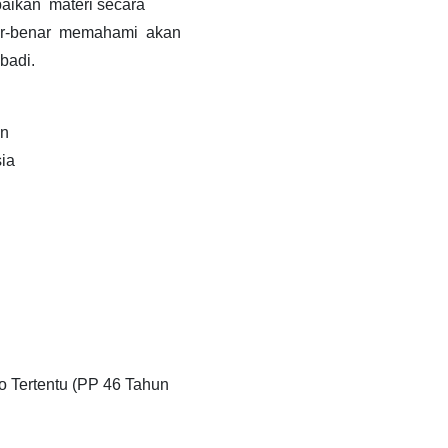
aikan materi secara
ar-benar memahami akan
badi.
an
sia
o Tertentu (PP 46 Tahun