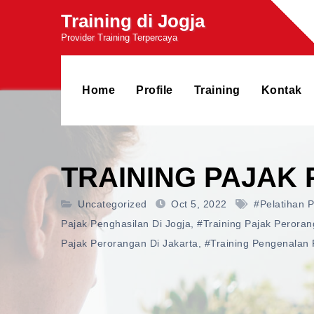
Skip
Training di Jogja
to
Provider Training Terpercaya
content
Home
Profile
Training
Kontak
TRAINING PAJAK
Uncategorized
Oct 5, 2022
#pelatihan 
Pajak Penghasilan Di Jogja
,
#training Pajak Perora
Pajak Perorangan Di Jakarta
,
#training Pengenalan 