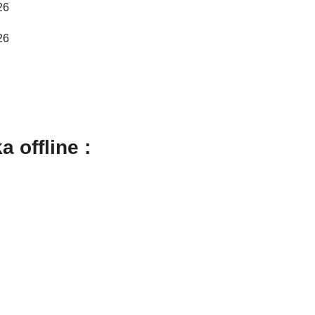
26
26
 offline :