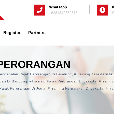
Whatsapp
0
+6281349589616
S
Register
Partners
 PERORANGAN
Pengenalan Pajak Perorangan Di Bandung
,
#training Karakteristik
ngan Di Bandung
,
#training Pajak Perorangan Di Jakarta
,
#trainin
Pajak Perorangan Di Jogja
,
#training Perpajakan Di Jakarta
,
#tra