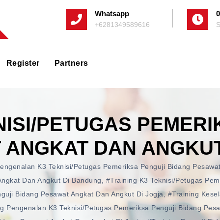
Whatsapp
0
+6281349589616
S
Register
Partners
NISI/PETUGAS PEMERI
 ANGKAT DAN ANGKU
Pengenalan K3 Teknisi/Petugas Pemeriksa Penguji Bidang Pesawa
 Angkat Dan Angkut Di Bandung
,
#training K3 Teknisi/Petugas Pem
nguji Bidang Pesawat Angkat Dan Angkut Di Jogja
,
#training Kese
ng Pengenalan K3 Teknisi/Petugas Pemeriksa Penguji Bidang Pesa