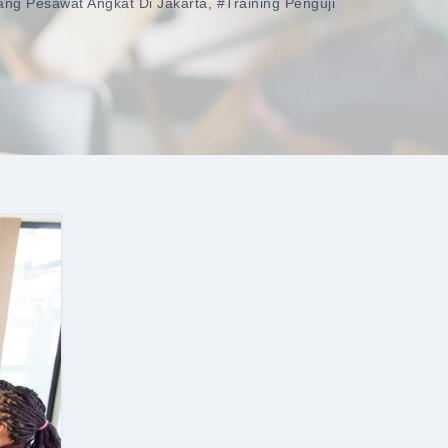
dang Pesawat Angkat Di Jakarta
,
#training Penguji