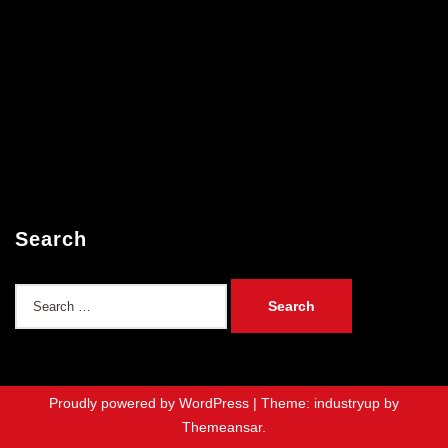
Search
Search
for:
Proudly powered by WordPress
|
Theme: industryup by
Themeansar
.