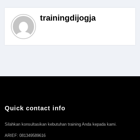
trainingdijogja
Quick contact info
Silahkan konsultasikan kebutuhan training Anda kepada kami.
ARIEF: 081349589616