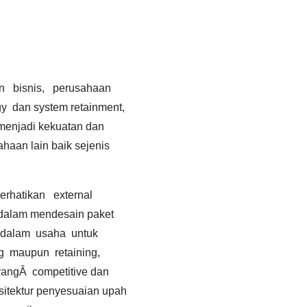
 bisnis, perusahaan
 dan system retainment,
menjadi kekuatan dan
haan lain baik sejenis
hatikan external
dalam mendesain paket
i dalam usaha untuk
g maupun retaining,
yangÂ competitive dan
sitektur penyesuaian upah