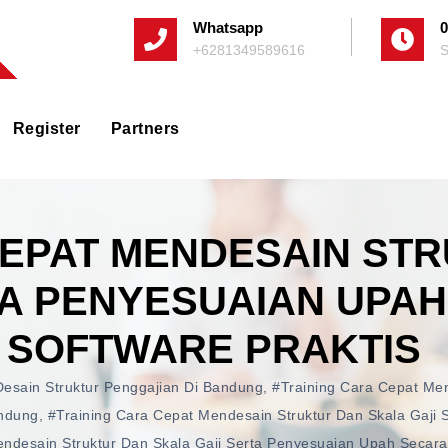
Whatsapp
0
+6281349589616
S
Register
Partners
CEPAT MENDESAIN ST
TA PENYESUAIAN UPA
 SOFTWARE PRAKTIS
Desain Struktur Penggajian Di Bandung
,
#training Cara Cepat Men
andung
,
#training Cara Cepat Mendesain Struktur Dan Skala Gaj
ndesain Struktur Dan Skala Gaji Serta Penyesuaian Upah Secara