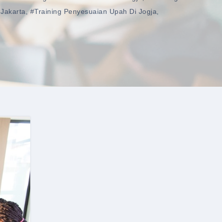
 Jakarta
,
#training Penyesuaian Upah Di Jogja
,