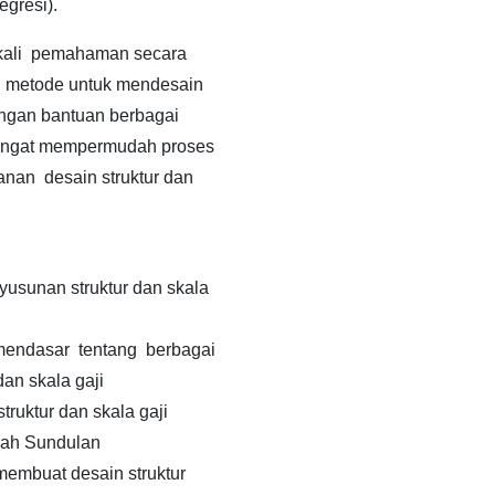
egresi).
kali pemahaman secara
n metode untuk mendesain
engan bantuan berbagai
sangat mempermudah proses
nan desain struktur dan
usunan struktur dan skala
ndasar tentang berbagai
dan skala gaji
ruktur dan skala gaji
pah Sundulan
embuat desain struktur