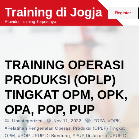
Skip
Training di Jogja
to
Register
content
Provider Training Terpercaya
TRAINING OPERASI
PRODUKSI (OPLP)
TINGKAT OPM, OPK,
OPA, POP, PUP
Uncategorized
Nov 11, 2022
#OPA
,
#OPK
,
#pelatihan Pengenalan Operasi Produksi (OPLP) Tingkat
OPM
,
#POP
,
#PUP Di Bandung
,
#PUP Di Jakarta
,
#PUP Di