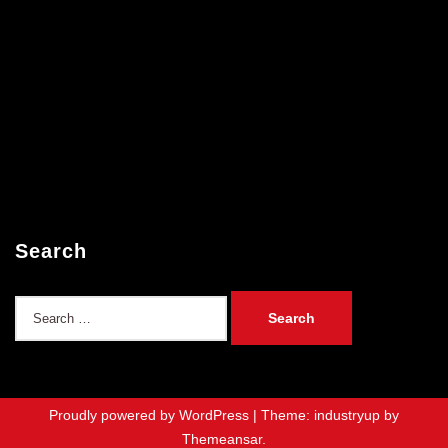
Search
Search
for:
Proudly powered by WordPress
|
Theme: industryup by
Themeansar
.