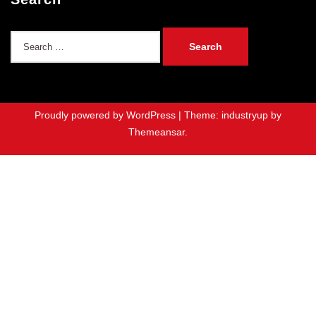
Search
for:
Proudly powered by WordPress
|
Theme: industryup by
Themeansar
.