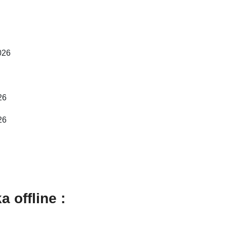
026
26
26
 offline :