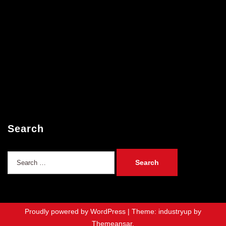
Search
Search
for:
Proudly powered by WordPress
|
Theme: industryup by
Themeansar
.