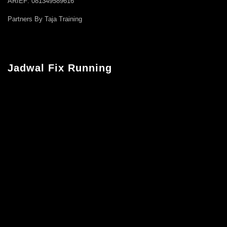
ARIEF: 081349589616
Partners By Taja Training
Jadwal Fix Running