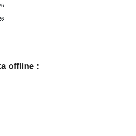
26
26
 offline :