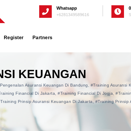
Whatsapp
0
+6281349589616
S
Register
Partners
NSI KEUANGAN
 Pengenalan Asuransi Keuangan Di Bandung
,
#training Asuransi
raining Financial Di Jakarta
,
#training Financial Di Jogja
,
#traini
training Prinsip Asuransi Keuangan Di Jakarta
,
#training Prinsip