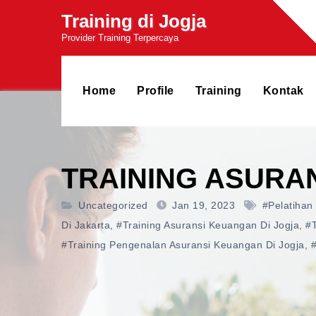
Skip
Training di Jogja
to
Provider Training Terpercaya
content
Home
Profile
Training
Kontak
TRAINING ASURA
Uncategorized
Jan 19, 2023
#pelatihan
Di Jakarta
,
#training Asuransi Keuangan Di Jogja
,
#t
#training Pengenalan Asuransi Keuangan Di Jogja
,
#