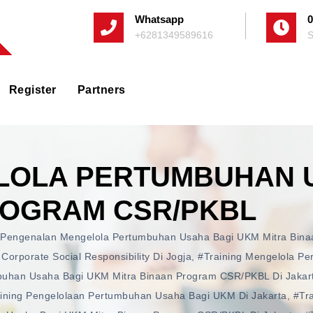
Whatsapp
0
+6281349589616
S
Register
Partners
LOLA PERTUMBUHAN 
ROGRAM CSR/PKBL
n Pengenalan Mengelola Pertumbuhan Usaha Bagi UKM Mitra Bin
 Corporate Social Responsibility Di Jogja
,
#training Mengelola P
buhan Usaha Bagi UKM Mitra Binaan Program CSR/PKBL Di Jakar
ining Pengelolaan Pertumbuhan Usaha Bagi UKM Di Jakarta
,
#tr