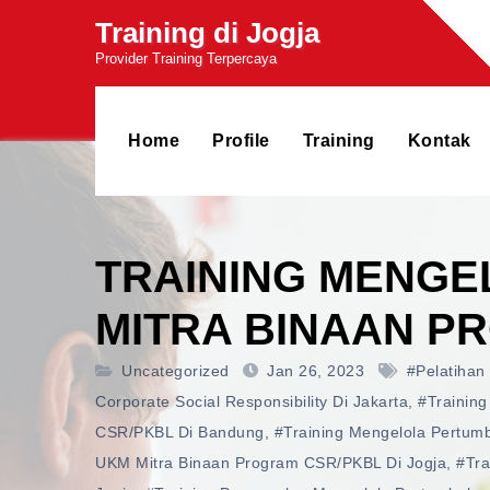
Skip
Training di Jogja
to
Provider Training Terpercaya
content
Home
Profile
Training
Kontak
TRAINING MENGE
MITRA BINAAN P
Uncategorized
Jan 26, 2023
#pelatiha
Corporate Social Responsibility Di Jakarta
,
#training
CSR/PKBL Di Bandung
,
#training Mengelola Pertum
UKM Mitra Binaan Program CSR/PKBL Di Jogja
,
#tra