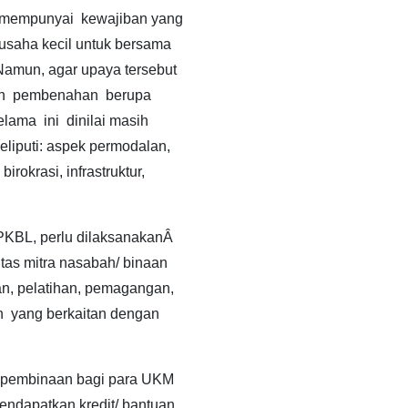
mempunyai kewajiban yang
saha kecil untuk bersama
amun, agar upaya tersebut
kan pembenahan berupa
ama ini dinilai masih
iputi: aspek permodalan,
rokrasi, infrastruktur,
PKBL, perlu dilaksanakanÂ
tas mitra nasabah/ binaan
n, pelatihan, pemagangan,
n yang berkaitan dengan
i pembinaan bagi para UKM
ndapatkan kredit/ bantuan