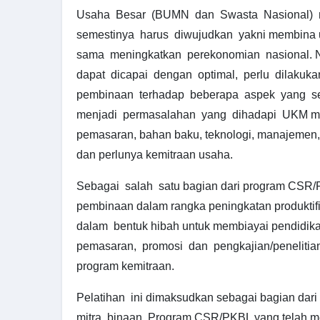
Usaha Besar (BUMN dan Swasta Nasional) 
semestinya harus diwujudkan yakni membina u
sama meningkatkan perekonomian nasional. N
dapat dicapai dengan optimal, perlu dilaku
pembinaan terhadap beberapa aspek yang sel
menjadi permasalahan yang dihadapi UKM mel
pemasaran, bahan baku, teknologi, manajemen, bi
dan perlunya kemitraan usaha.
Sebagai salah satu bagian dari program CSR/
pembinaan dalam rangka peningkatan produktifi
dalam bentuk hibah untuk membiayai pendidika
pemasaran, promosi dan pengkajian/penelitia
program kemitraan.
Pelatihan ini dimaksudkan sebagai bagian dar
mitra binaan Program CSR/PKBL yang telah me