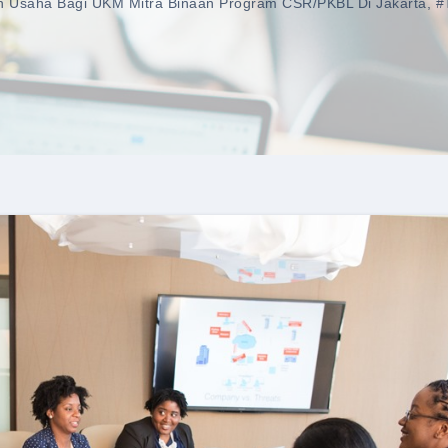
n Usaha Bagi UKM Mitra Binaan Program CSR/PKBL Di Jakarta
,
#