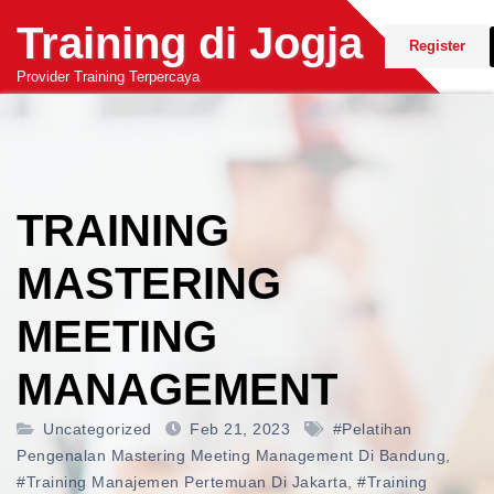
Skip
Training di Jogja
to
Register
content
Provider Training Terpercaya
TRAINING
MASTERING
MEETING
MANAGEMENT
Uncategorized
Feb 21, 2023
#pelatihan
Pengenalan Mastering Meeting Management Di Bandung
,
#training Manajemen Pertemuan Di Jakarta
,
#training