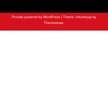
Proudly powered by WordPress
|
Theme: industryup by
Themeansar
.