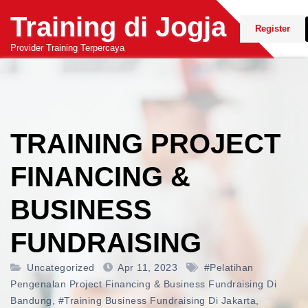
Skip
Training di Jogja
to
Register
content
Provider Training Terpercaya
TRAINING PROJECT
FINANCING &
BUSINESS
FUNDRAISING
Uncategorized
Apr 11, 2023
#pelatihan
Pengenalan Project Financing & Business Fundraising Di
Bandung
,
#training Business Fundraising Di Jakarta
,