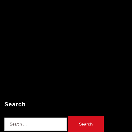
Search
Search
for: