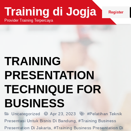
Skip
Training di Jogja
to
Register
content
Provider Training Terpercaya
TRAINING
PRESENTATION
TECHNIQUE FOR
BUSINESS
Uncategorized
Apr 23, 2023
#pelatihan Teknik
Presentasi Untuk Bisnis Di Bandung
,
#training Business
Presentation Di Jakarta
,
#training Business Presentation Di