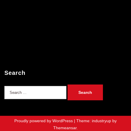
Search
Search
for:
Proudly powered by WordPress
|
Theme: industryup by
Themeansar
.