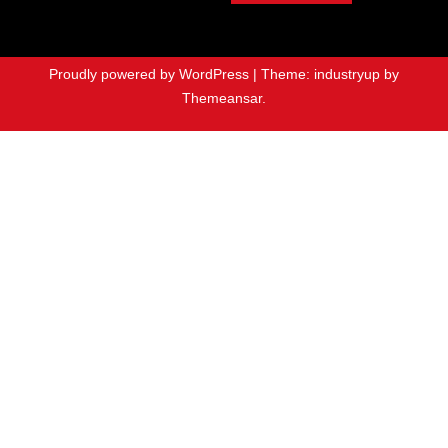
Proudly powered by WordPress
|
Theme: industryup by
Themeansar
.