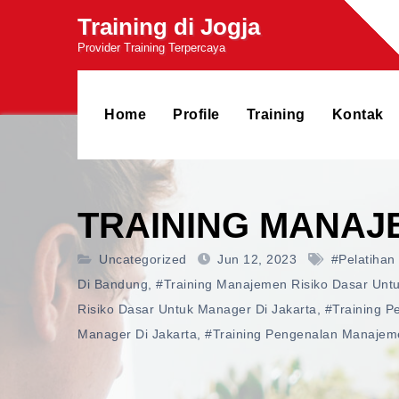
Skip
Training di Jogja
to
Provider Training Terpercaya
content
Home
Profile
Training
Kontak
TRAINING MANAJ
Uncategorized
Jun 12, 2023
#pelatihan
Di Bandung
,
#training Manajemen Risiko Dasar Untu
Risiko Dasar Untuk Manager Di Jakarta
,
#training P
Manager Di Jakarta
,
#training Pengenalan Manajeme