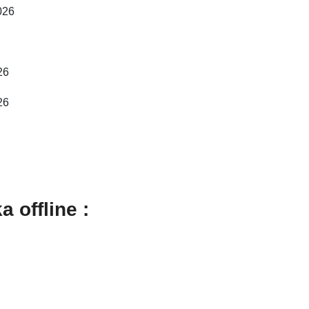
026
26
26
 offline :