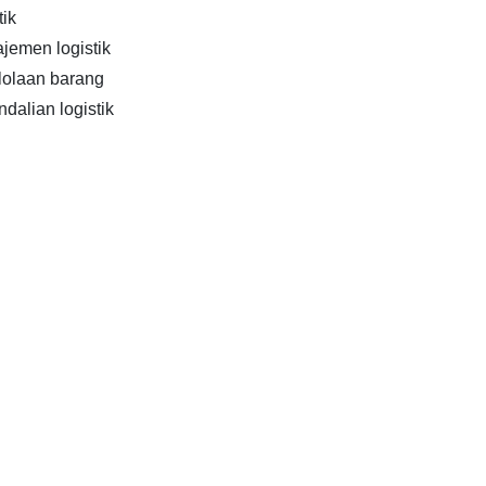
ik
emen logistik
olaan barang
alian logistik