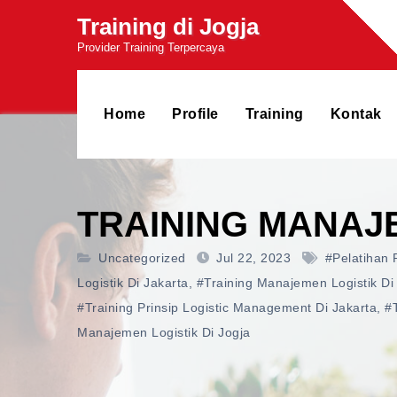
Skip
Training di Jogja
to
Provider Training Terpercaya
content
Home
Profile
Training
Kontak
TRAINING MANAJ
Uncategorized
Jul 22, 2023
#pelatihan
Logistik Di Jakarta
,
#training Manajemen Logistik Di
#training Prinsip Logistic Management Di Jakarta
,
#
Manajemen Logistik Di Jogja