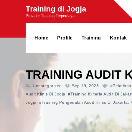
Skip
Training di Jogja
to
Provider Training Terpercaya
content
Home
Profile
Training
Kontak
TRAINING AUDIT K
Uncategorized
Sep 19, 2023
#pelatihan
Audit Klinis Di Jogja
,
#training Kriteria Audit Di Jakar
Jogja
,
#training Pengenalan Audit Klinis Di Jakarta
,