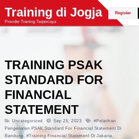
Skip
Training di Jogja
to
Register
content
Provider Training Terpercaya
TRAINING PSAK
STANDARD FOR
FINANCIAL
STATEMENT
Uncategorized
Sep 25, 2023
#pelatihan
Pengenalan PSAK Standard For Financial Statement Di
Bandung
,
#training Financial Statement Di Jakarta
,