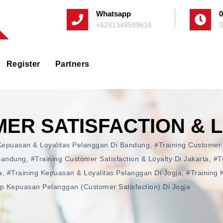
Whatsapp
0
+6281349589616
S
Register
Partners
MER SATISFACTION & 
Kepuasan & Loyalitas Pelanggan Di Bandung
,
#training Customer 
 Bandung
,
#training Customer Satisfaction & Loyalty Di Jakarta
,
#t
a
,
#training Kepuasan & Loyalitas Pelanggan Di Jogja
,
#training
ip Kepuasan Pelanggan (Customer Satisfaction) Di Jogja