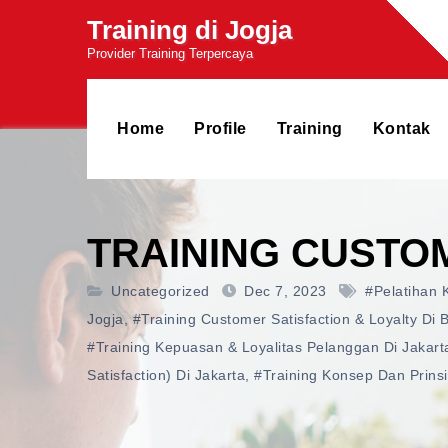
Skip
Training di Jogja
to
Provider Training Terpercaya
content
Home
Profile
Training
Kontak
TRAINING CUSTO
Uncategorized
Dec 7, 2023
#pelatihan 
Jogja
,
#training Customer Satisfaction & Loyalty Di
#training Kepuasan & Loyalitas Pelanggan Di Jakart
Satisfaction) Di Jakarta
,
#training Konsep Dan Prins