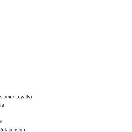
stomer Loyalty)
ia
n
elationship,