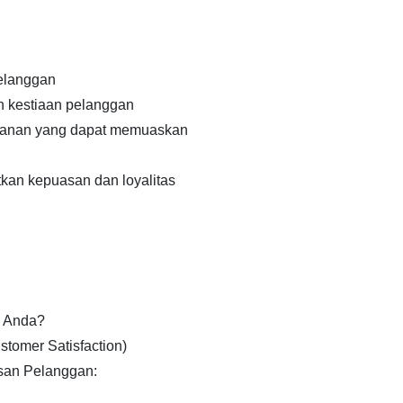
elanggan
n kestiaan pelanggan
yanan yang dapat memuaskan
an kepuasan dan loyalitas
 Anda?
tomer Satisfaction)
san Pelanggan: