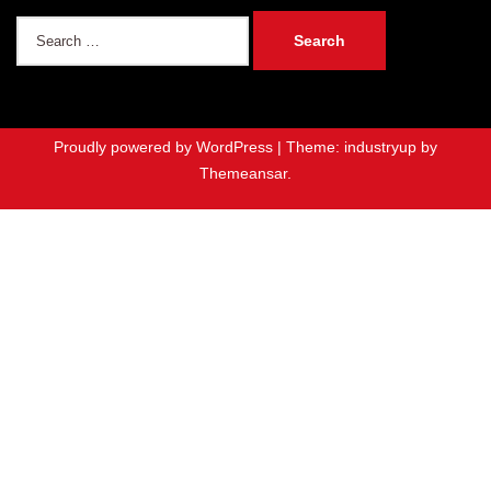
Search
for:
Proudly powered by WordPress
|
Theme: industryup by
Themeansar
.