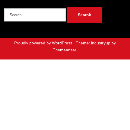
Search
for:
Proudly powered by WordPress
|
Theme: industryup by
Themeansar
.