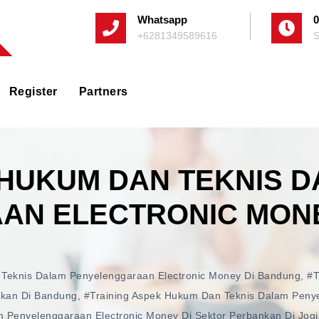
Whatsapp
0
+6281349589616
S
Register
Partners
 HUKUM DAN TEKNIS 
N ELECTRONIC MONE
 Teknis Dalam Penyelenggaraan Electronic Money Di Bandung
,
#t
nkan Di Bandung
,
#training Aspek Hukum Dan Teknis Dalam Penye
 Penyelenggaraan Electronic Money Di Sektor Perbankan Di Jogj