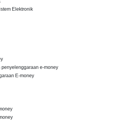
k
istem Elektronik
ey
m penyelenggaraan e-money
ggaraan E-money
-money
-money