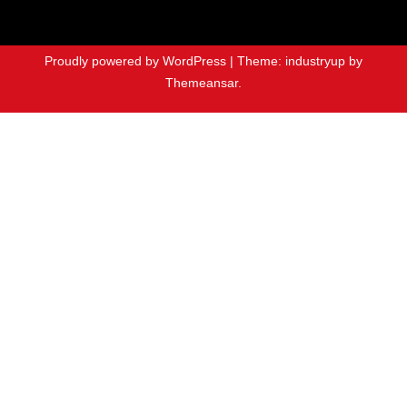
Proudly powered by WordPress
|
Theme: industryup by
Themeansar
.