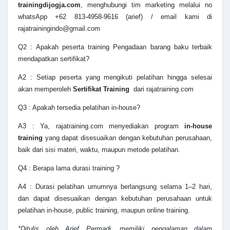
trainingdijogja.com
, menghubungi tim marketing melalui no
whatsApp +62 813-4958-9616 (arief) / email kami di
rajatrainingindo@gmail.com
Q2 : Apakah peserta
training Pengadaan barang baku terbaik
mendapatkan sertifikat?
A2 : Setiap peserta yang mengikuti pelatihan hingga selesai
akan memperoleh
Sertifikat Training
dari rajatraining.com
Q3 : Apakah tersedia pelatihan in-house?
A3 : Ya, rajatraining.com menyediakan program
in-house
training
yang dapat disesuaikan dengan kebutuhan perusahaan,
baik dari sisi materi, waktu, maupun metode pelatihan.
Q4 : Berapa lama durasi training ?
A4 : Durasi pelatihan umumnya berlangsung selama 1–2 hari,
dan dapat disesuaikan dengan kebutuhan perusahaan untuk
pelatihan in-house, public training, maupun online training.
*Ditulis oleh Arief Permadi, memiliki pengalaman dalam