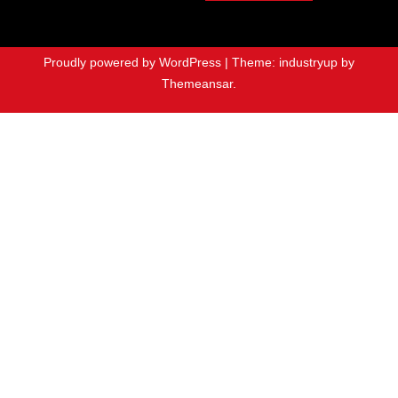
Proudly powered by WordPress
|
Theme: industryup by
Themeansar
.