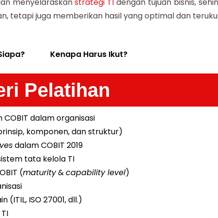
 dan menyelaraskan
strategi TI
dengan tujuan bisnis, sehi
n, tetapi juga memberikan hasil yang optimal dan teruku
Siapa?
Kenapa Harus Ikut?
ri Pelatihan
n COBIT dalam organisasi
prinsip, komponen, dan struktur)
ves
dalam COBIT 2019
stem tata kelola TI
OBIT (
maturity
&
capability level
)
nisasi
ain (ITIL, ISO 27001, dll.)
 TI