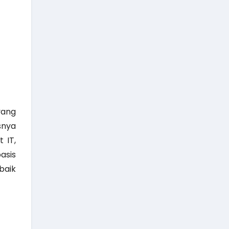
yang
snya
 IT,
asis
baik