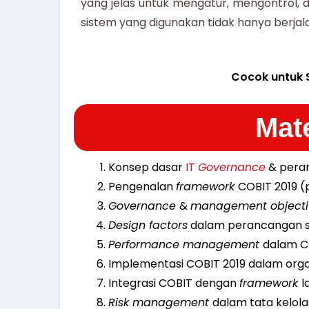
yang jelas untuk mengatur, mengontrol,
sistem yang digunakan tidak hanya berjala
Cocok untuk 
Mate
Konsep dasar
IT
Governance
& pera
Pengenalan
framework
COBIT 2019 (
Governance
&
management objecti
Design factors
dalam perancangan si
Performance management
dalam C
Implementasi COBIT 2019 dalam orga
Integrasi COBIT dengan
framework
l
Risk management
dalam tata kelola