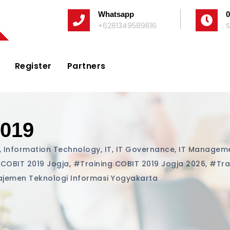
Whatsapp
0
+6281349589616
S
Register
Partners
019
,
Information Technology
,
IT
,
IT Governance
,
IT Managem
 COBIT 2019 Jogja
,
#training COBIT 2019 Jogja 2026
,
#tra
ajemen Teknologi Informasi Yogyakarta