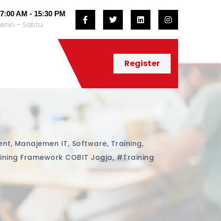
7:00 AM - 15:30 PM
enin - Sabtu
Register
ent
,
Manajemen IT
,
Software
,
Training
,
ining Framework COBIT Jogja
,
#training