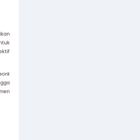
ikan
ntuk
ktif
work
ngga
emen