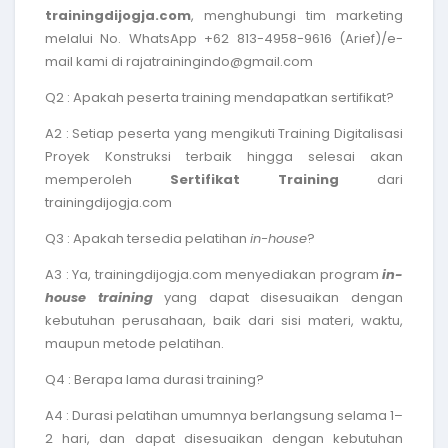
trainingdijogja.com
, menghubungi tim marketing
melalui No. WhatsApp +62 813-4958-9616 (Arief)/e-
mail kami di rajatrainingindo@gmail.com
Q2 : Apakah peserta training mendapatkan sertifikat?
A2 : Setiap peserta yang mengikuti
Training Digitalisasi
Proyek Konstruksi terbaik
hingga selesai akan
memperoleh
Sertifikat Training
dari
trainingdijogja.com
Q3 : Apakah tersedia pelatihan
in-house
?
A3 : Ya, trainingdijogja.com menyediakan program
in-
house training
yang dapat disesuaikan dengan
kebutuhan perusahaan, baik dari sisi materi, waktu,
maupun metode pelatihan.
Q4 : Berapa lama durasi training?
A4 : Durasi pelatihan umumnya berlangsung selama 1–
2 hari, dan dapat disesuaikan dengan kebutuhan