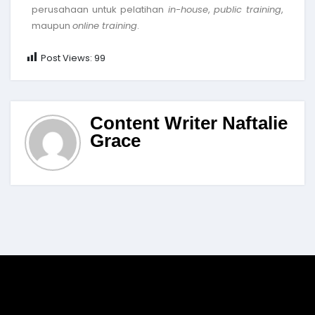
perusahaan untuk pelatihan
in-house
,
public training
,
maupun
online training
.
Post Views:
99
Content Writer Naftalie
Grace