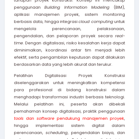
tahapan proyek konstruksi. Konsep ini mencakup
penggunaan
Building Information Modeling
(BIM),
aplikasi manajemen proyek, sistem monitoring
berbasis data, hingga integrasi
cloud computing
untuk
mengelola perencanaan, pelaksanaan,
pengendalian, dan pelaporan proyek secara
real-
time
. Dengan digitalisasi, risiko kesalahan kerja dapat
diminimalkan, koordinasi antar tim menjadi lebih
efektif, serta pengambilan keputusan dapat dilakukan
berdasarkan data yang lebih akurat dan terukur.
Pelatihan Digitalisasi Proyek Konstruksi
diselenggarakan untuk meningkatkan kompetensi
para profesional di bidang konstruksi dalam
menghadapi transformasi industri berbasis teknologi.
Melalui pelatihan ini, peserta akan dibekali
pemahaman konsep digitalisasi, praktik penggunaan
tools
dan
software
pendukung manajemen proyek
,
hingga implementasi sistem digital dalam
perencanaan,
scheduling
, pengendalian biaya, dan