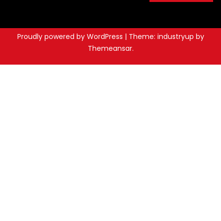
Proudly powered by WordPress
|
Theme: industryup by
Themeansar
.