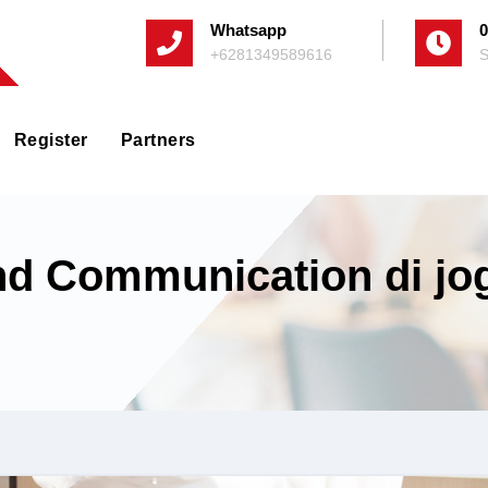
Whatsapp
0
+6281349589616
S
Register
Partners
nd Communication di jo