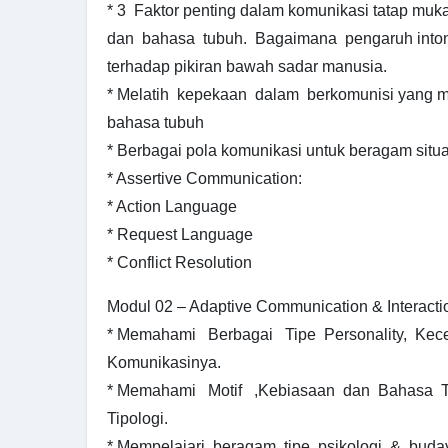
* 3 Faktor penting dalam komunikasi tatap muka:
dan bahasa tubuh. Bagaimana pengaruh inton
terhadap pikiran bawah sadar manusia.
* Melatih kepekaan dalam berkomunisi yang me
bahasa tubuh
* Berbagai pola komunikasi untuk beragam situa
* Assertive Communication:
* Action Language
* Request Language
* Conflict Resolution
Modul 02 – Adaptive Communication & Interacti
* Memahami Berbagai Tipe Personality, Ke
Komunikasinya.
* Memahami Motif ,Kebiasaan dan Bahasa 
Tipologi.
* Mempelajari beragam tipe psikologi & buday