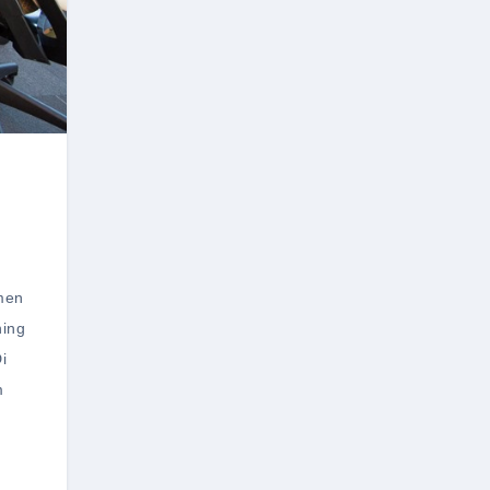
men
ning
i
m