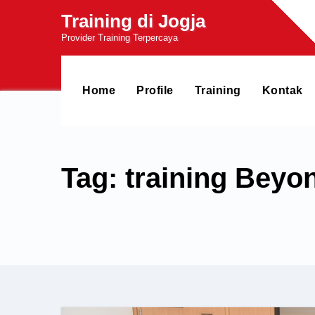
Skip
Training di Jogja
to
Provider Training Terpercaya
content
Home
Profile
Training
Kontak
Tag: training Beyo