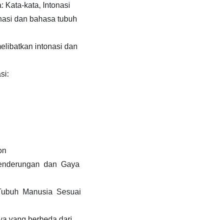
 Kata-kata, Intonasi
asi dan bahasa tubuh
libatkan intonasi dan
si:
on
cenderungan dan Gaya
Tubuh Manusia Sesuai
a yang berbeda dari