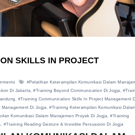
ON SKILLS IN PROJECT
mments
#pelatihan Keterampilan Komunikasi Dalam Manaje
ion Di Jakarta
,
#training Beyond Communication Di Jogja
,
#trai
Bandung
,
#training Communication Skills In Project Management D
ct Management Di Jogja
,
#training Keterampilan Komunikasi Dala
pilan Komunikasi Dalam Manajemen Proyek Di Jogja
,
#training
a
,
#training Reading Gesture & Invisible Persuasion Di Jogja