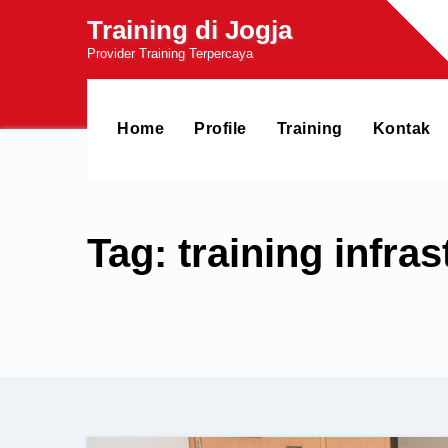
Skip
Training di Jogja
to
Provider Training Terpercaya
content
Home
Profile
Training
Kontak
Tag: training infra