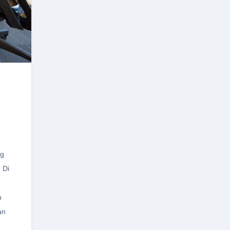
ng
 Di
n
an