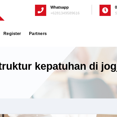
Whatsapp
0
+6281349589616
S
Register
Partners
struktur kepatuhan di jog