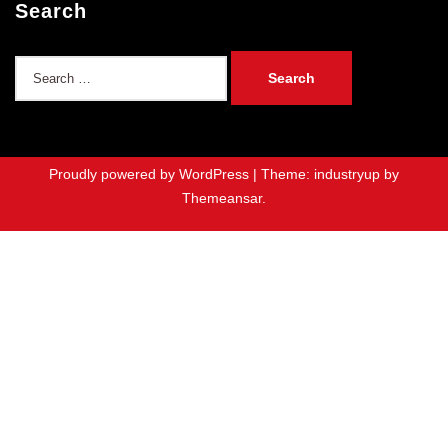
Search
Search
for:
Proudly powered by WordPress
|
Theme: industryup by
Themeansar
.