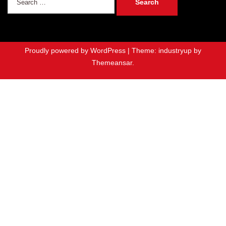
for:
Proudly powered by WordPress
|
Theme: industryup by
Themeansar
.