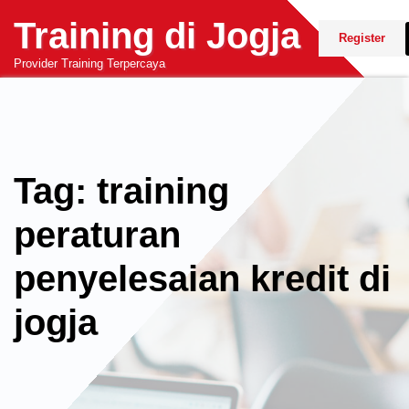
Skip
Training di Jogja
to
Register
content
Provider Training Terpercaya
Tag: training
peraturan
penyelesaian kredit di
jogja