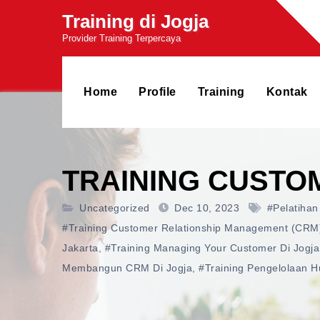
Skip
Training di Jogja
to
Provider Training Terpercaya
content
Home
Profile
Training
Kontak
TRAINING CUSTO
Uncategorized
Dec 10, 2023
#pelatiha
#training Customer Relationship Management (CRM)
Jakarta
,
#training Managing Your Customer Di Jogja
Membangun CRM Di Jogja
,
#training Pengelolaan 