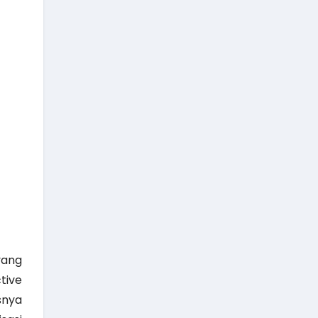
yang
tive
snya