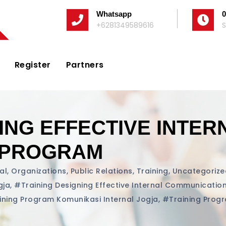
Whatsapp
0
+6281349589616
S
Register
Partners
ING EFFECTIVE INTER
 PROGRAM
al
,
Organizations
,
Public Relations
,
Training
,
Uncategorize
gja
,
#training Designing Effective Internal Communicatio
ining Program Komunikasi Internal Jogja
,
#training Progr