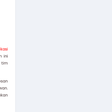
kasi
 ini
 tim
esan
wan.
akan