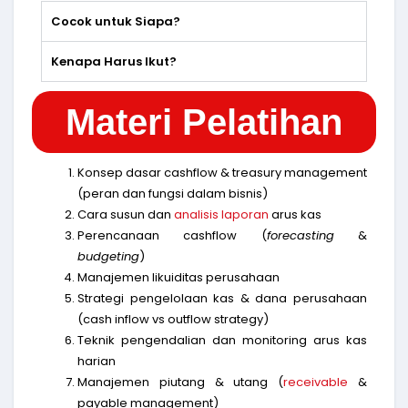
Cocok untuk Siapa?
Kenapa Harus Ikut?
Materi Pelatihan
Konsep dasar cashflow & treasury management
(peran dan fungsi dalam bisnis)
Cara susun dan
analisis laporan
arus kas
Perencanaan cashflow (
forecasting
&
budgeting
)
Manajemen likuiditas perusahaan
Strategi pengelolaan kas & dana perusahaan
(cash inflow vs outflow strategy)
Teknik pengendalian dan monitoring arus kas
harian
Manajemen piutang & utang (
receivable
&
payable management)