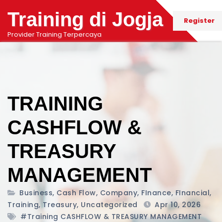
Training di Jogja
Register
Provider Training Terpercaya
TRAINING
CASHFLOW &
TREASURY
MANAGEMENT
Business
,
Cash Flow
,
Company
,
FInance
,
FInancial
,
Training
,
Treasury
,
Uncategorized
Apr 10, 2026
#training CASHFLOW & TREASURY MANAGEMENT