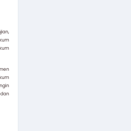
ian,
ukum
ukum
umen
ukum
ngin
 dan