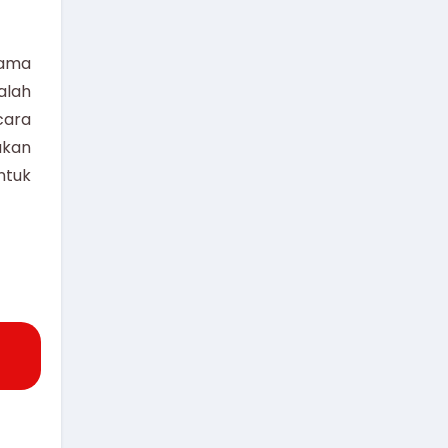
sama
alah
cara
kan
ntuk