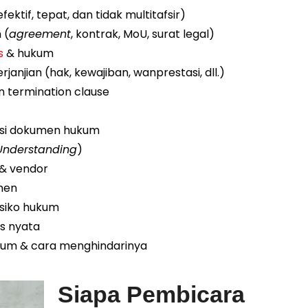
tif, tepat, dan tidak multitafsir)
 (
agreement
, kontrak, MoU, surat legal)
s
& hukum
anjian (hak, kewajiban, wanprestasi, dll.)
an termination clause
asi dokumen hukum
nderstanding
)
 & vendor
men
risiko hukum
is nyata
um & cara menghindarinya
Siapa Pembicara