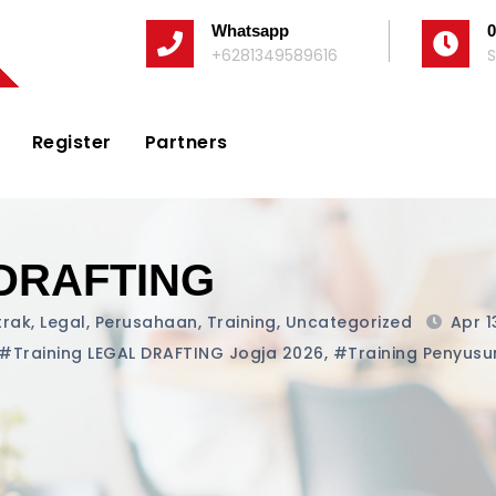
Whatsapp
0
+6281349589616
S
Register
Partners
 DRAFTING
trak
,
Legal
,
Perusahaan
,
Training
,
Uncategorized
Apr 1
#training LEGAL DRAFTING Jogja 2026
,
#training Penyus