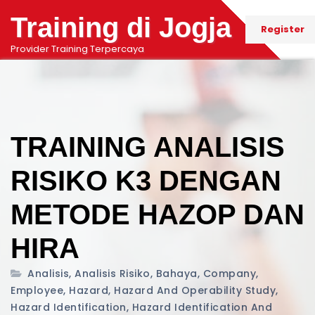
Training di Jogja
Register
Provider Training Terpercaya
TRAINING ANALISIS
RISIKO K3 DENGAN
METODE HAZOP DAN
HIRA
Analisis
,
Analisis Risiko
,
Bahaya
,
Company
,
Employee
,
Hazard
,
Hazard And Operability Study
,
Hazard Identification
,
Hazard Identification And