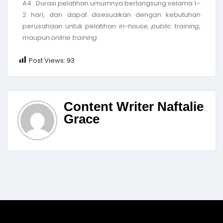
A4 : Durasi pelatihan umumnya berlangsung selama 1–
2 hari, dan dapat disesuaikan dengan kebutuhan
perusahaan untuk pelatihan
in-house
,
public training
,
maupun
online training
.
Post Views:
93
Content Writer Naftalie
Grace