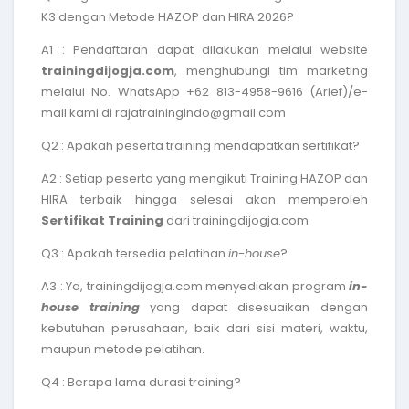
K3 dengan Metode HAZOP dan HIRA 2026
?
A1 : Pendaftaran dapat dilakukan melalui website
trainingdijogja.com
, menghubungi tim marketing
melalui No. WhatsApp +62 813-4958-9616 (Arief)/e-
mail kami di rajatrainingindo@gmail.com
Q2 : Apakah peserta training mendapatkan sertifikat?
A2 : Setiap peserta yang mengikuti
Training HAZOP dan
HIRA terbaik
hingga selesai akan memperoleh
Sertifikat Training
dari trainingdijogja.com
Q3 : Apakah tersedia pelatihan
in-house
?
A3 : Ya, trainingdijogja.com menyediakan program
in-
house training
yang dapat disesuaikan dengan
kebutuhan perusahaan, baik dari sisi materi, waktu,
maupun metode pelatihan.
Q4 : Berapa lama durasi training?