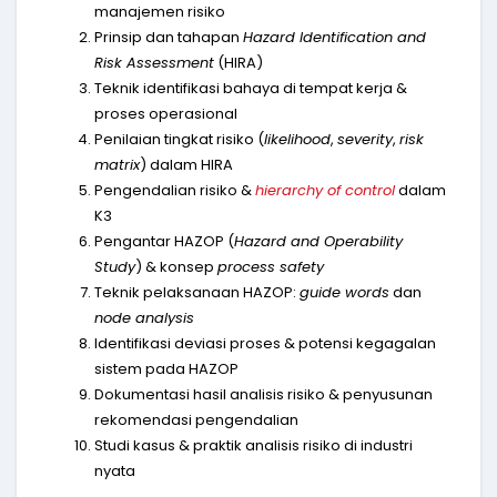
manajemen risiko
Prinsip dan tahapan
Hazard Identification and
Risk Assessment
(HIRA)
Teknik identifikasi bahaya di tempat kerja &
proses operasional
Penilaian tingkat risiko (
likelihood
,
severity
,
risk
matrix
) dalam HIRA
Pengendalian risiko &
hierarchy of control
dalam
K3
Pengantar HAZOP (
Hazard and Operability
Study
) & konsep
process safety
Teknik pelaksanaan HAZOP:
guide words
dan
node analysis
Identifikasi deviasi proses & potensi kegagalan
sistem pada HAZOP
Dokumentasi hasil analisis risiko & penyusunan
rekomendasi pengendalian
Studi kasus & praktik analisis risiko di industri
nyata