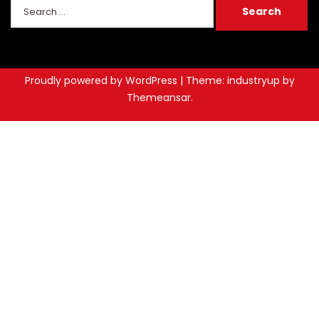
Proudly powered by WordPress
|
Theme: industryup by
Themeansar
.