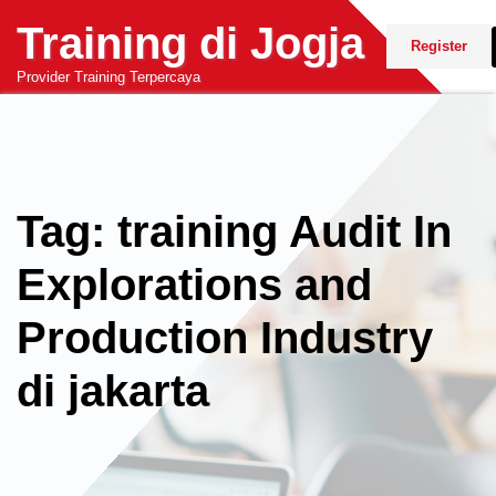
Skip
Training di Jogja
to
Register
content
Provider Training Terpercaya
Tag: training Audit In
Explorations and
Production Industry
di jakarta