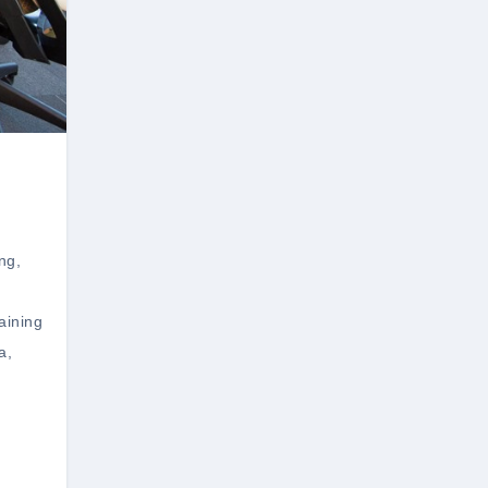
ng
,
aining
a
,