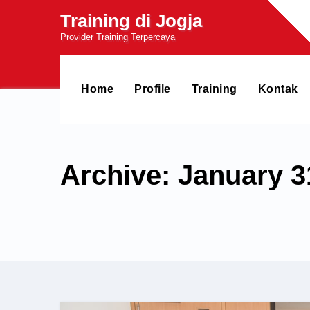
Skip
Training di Jogja
to
Provider Training Terpercaya
content
Home
Profile
Training
Kontak
Archive: January 3