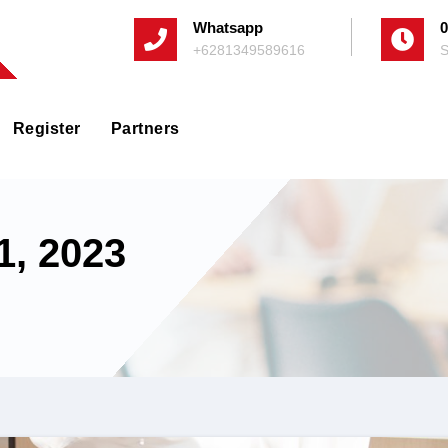
Whatsapp
0
+6281349589616
S
Register
Partners
1, 2023