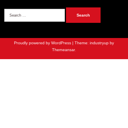
Search
for:
Proudly powered by WordPress
|
Theme: industryup by
Themeansar
.