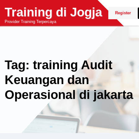
Skip
Training di Jogja
to
Register
content
Provider Training Terpercaya
Tag: training Audit
Keuangan dan
Operasional di jakarta