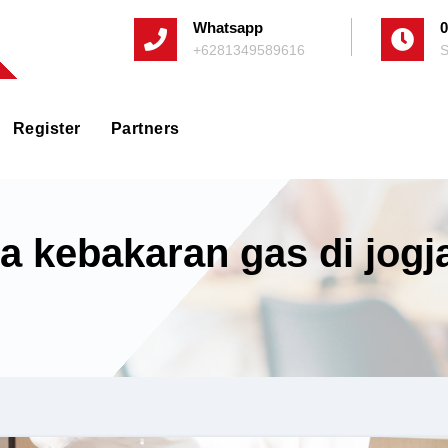
Whatsapp
0
+6281349589616
S
Register
Partners
ya kebakaran gas di jogj