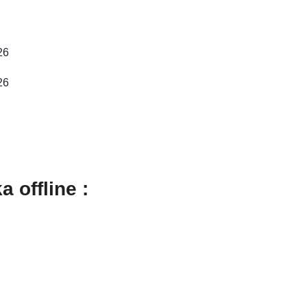
26
26
 offline :