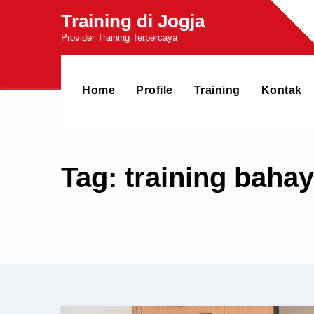
Skip
Training di Jogja
to
Provider Training Terpercaya
content
Home
Profile
Training
Kontak
Tag: training baha