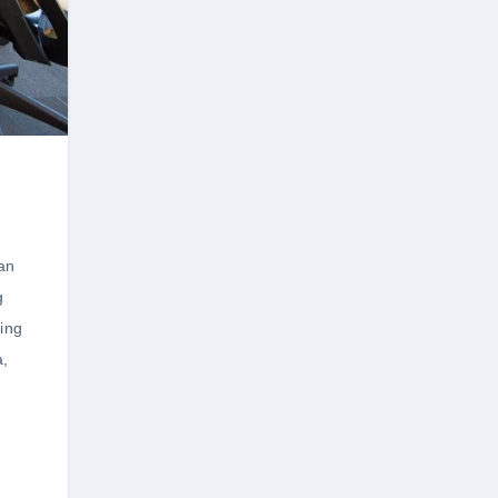
an
g
ing
a
,