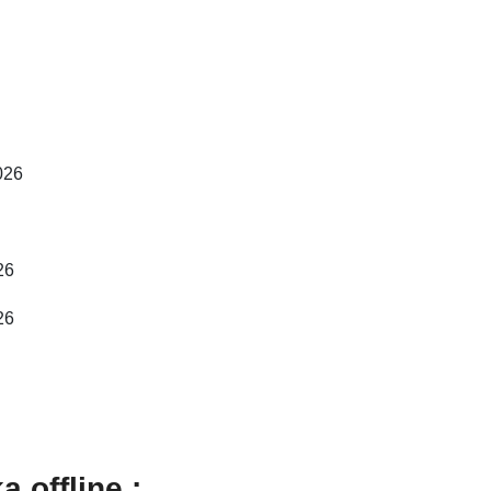
026
26
26
 offline :