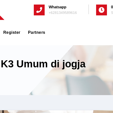
Whatsapp
0
+6281349589616
S
Register
Partners
c K3 Umum di jogja