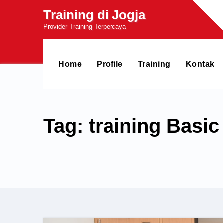
Skip
Training di Jogja
to
Provider Training Terpercaya
content
Home
Profile
Training
Kontak
Tag: training Basi