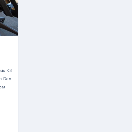
sic K3
an Dan
pat