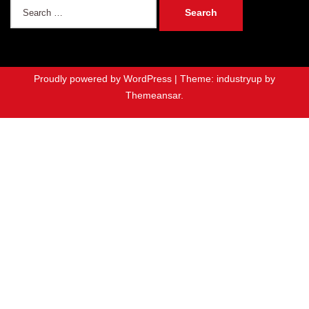
Search
for:
Proudly powered by WordPress
|
Theme: industryup by
Themeansar
.