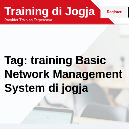
Skip
Training di Jogja
to
Register
content
Provider Training Terpercaya
Tag: training Basic
Network Management
System di jogja