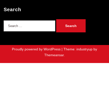
Search
Search
for:
Proudly powered by WordPress
|
Theme: industryup by
Themeansar
.