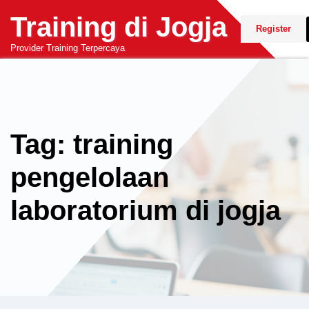
Skip
Training di Jogja
to
Register
content
Provider Training Terpercaya
Tag: training
pengelolaan
laboratorium di jogja