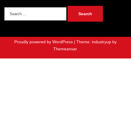
Search
for:
Proudly powered by WordPress
|
Theme: industryup by
Themeansar
.