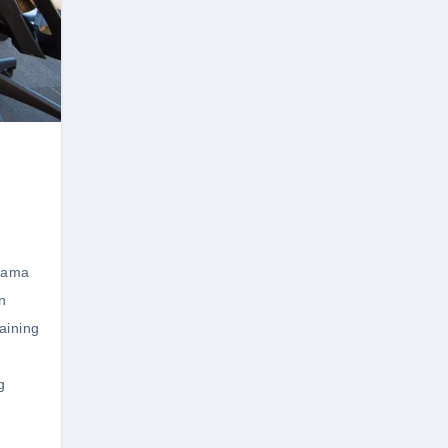
sama
n
aining
g