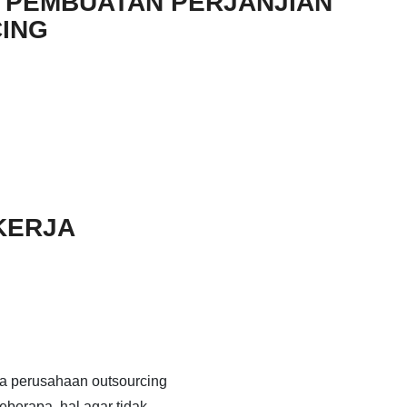
 PEMBUATAN PERJANJIAN
ING
KERJA
a perusahaan outsourcing
berapa hal agar tidak