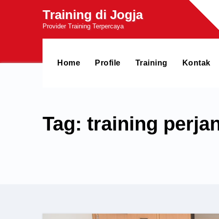
Skip
Training di Jogja
to
Provider Training Terpercaya
content
Home
Profile
Training
Kontak
Tag: training perjan