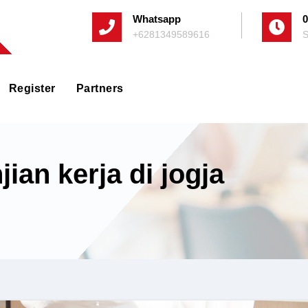
Whatsapp
0
+6281349589616
S
Register
Partners
jian kerja di jogja