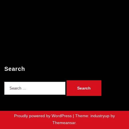
Search
Search
for:
Proudly powered by WordPress
|
Theme: industryup by
Themeansar
.