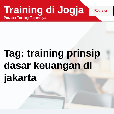
Skip
Training di Jogja
to
Register
content
Provider Training Terpercaya
Tag: training prinsip
dasar keuangan di
jakarta