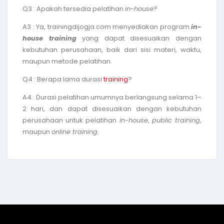
Q3 : Apakah tersedia pelatihan
in-house
?
A3 : Ya, trainingdijogja.com menyediakan program
in-
house training
yang dapat disesuaikan dengan
kebutuhan perusahaan, baik dari sisi materi, waktu,
maupun metode pelatihan.
Q4 : Berapa lama durasi
training
?
A4 : Durasi pelatihan umumnya berlangsung selama 1–
2 hari, dan dapat disesuaikan dengan kebutuhan
perusahaan untuk pelatihan
in-house
,
public training
,
maupun
online training
.