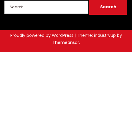
Proudly powered by WordPress
|
Theme: industryup by
Themeansar
.