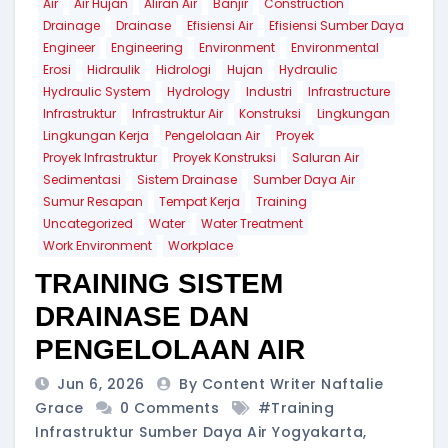
Air
Air Hujan
Aliran Air
Banjir
Construction
Drainage
Drainase
Efisiensi Air
Efisiensi Sumber Daya
Engineer
Engineering
Environment
Environmental
Erosi
Hidraulik
Hidrologi
Hujan
Hydraulic
Hydraulic System
Hydrology
Industri
Infrastructure
Infrastruktur
Infrastruktur Air
Konstruksi
Lingkungan
Lingkungan Kerja
Pengelolaan Air
Proyek
Proyek Infrastruktur
Proyek Konstruksi
Saluran Air
Sedimentasi
Sistem Drainase
Sumber Daya Air
Sumur Resapan
Tempat Kerja
Training
Uncategorized
Water
Water Treatment
Work Environment
Workplace
TRAINING SISTEM
DRAINASE DAN
PENGELOLAAN AIR
Jun 6, 2026
By Content Writer Naftalie
Grace
0 Comments
#training
Infrastruktur Sumber Daya Air Yogyakarta
,