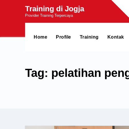
Skip
Training di Jogja
to
Provider Training Terpercaya
content
Home
Profile
Training
Kontak
Tag: pelatihan pe