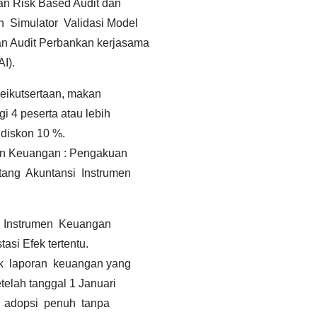
an Risk Based Audit dan
Simulator Validasi Model
n Audit Perbankan kerjasama
I).
 keikutsertaan, makan
i 4 peserta atau lebih
diskon 10 %.
men Keuangan : Pengakuan
ang Akuntansi Instrumen
 Instrumen Keuangan
si Efek tertentu.
k laporan keuangan yang
elah tanggal 1 Januari
 adopsi penuh tanpa