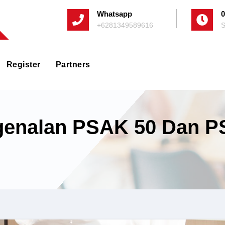
Whatsapp
0
+6281349589616
S
Register
Partners
ngenalan PSAK 50 Dan P