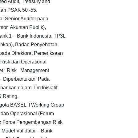
sed Audit, Treasury and
 dan PSAK 50 -55.
i Senior Auditor pada
or Akuntan Publik),
k 1 – Bank Indonesia, TP3L
ankan), Badan Penyehatan
ada Direktorat Pemeriksaan
Risk dan Operational
ket Risk Management
2, Diperbantukan Pada
nkan dalam Tim Inisiatif
 Rating.
gota BASEL II Working Group
 dan Operasional (Forum
sk Force Pengembangan Risk
 Model Validator – Bank